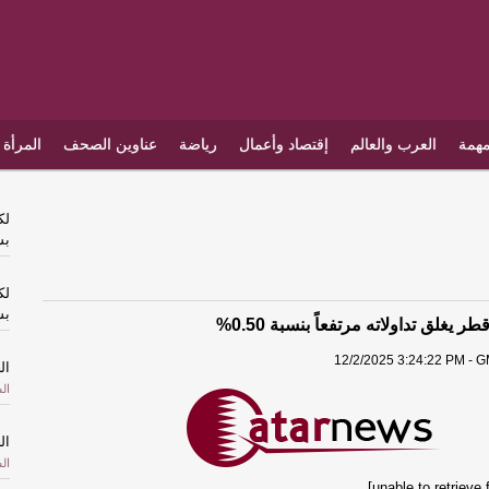
مهمة
العرب والعالم
إقتصاد وأعمال
رياضة
عناوين الصحف
المرأة 
لك
بس
لك
بس
يغلق تداولاته مرتفعاً بنسبة 0.50%
12/2/2025 3:24:22 PM - G
ال
ال
ال
ال