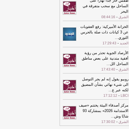
طقس حار جدا نهارا على
روع عقوبات جديدة على روسيا
-
الشرق
الساحل مع سحب متفرقة في
البحر
21:44
مجلس الشيوخ الأمريكي يتبنى
-
الشرق
08:44:16
روع عقوبات جديدة على روسيا
-
الشرق
الخزانة الأميركية: رفع العقوبات
21:33
الرئيس اللبناني يكشف عن تقدم
عن 3 كيانات ذات صلة بالحرس
جابي في المفاوضات مع الكيان
الثوري
...
إسرائيلي
-
الشرق
-
الجديد
17:29:43
21:16
الأسهم الأوروبية تغلق على ارتفاع
لشرق
الأرصاد الجوية تحذر من رؤية
أفقية متدنية على بعض مناطق
21:16
الأسهم الأوروبية تغلق على ارتفاع
الساحل الل
...
لشرق
-
الشرق
17:43:40
21:04
دولة قطر ترحب بإطلاق سراح 15
روبيو يقول إنه لم يجر التوصل
تجزا ضمن عملية الدوحة للسلام في
الى شيء نهائي بشأن المضيق
ق الكونغو الديمقراطية
-
الشرق
لكنه عبر ع
...
21:04
دولة قطر ترحب بإطلاق سراح 15
-
17:12:12
LBCI
تجزا ضمن عملية الدوحة للسلام في
ق الكونغو الديمقراطية
-
مركز أصدقاء البيئة يختتم «صيف
الشرق
الاستدامة 2026» بمشاركة 93
21:04
حقيقة اعتماد حضور مباريات كرة
شابًا وش
...
قدم لعلاج الاكتئاب في بريطانيا
-
الشرق
-
الشرق
17:30:02
20:32
المكسيك والبيرو تعلنان استئناف