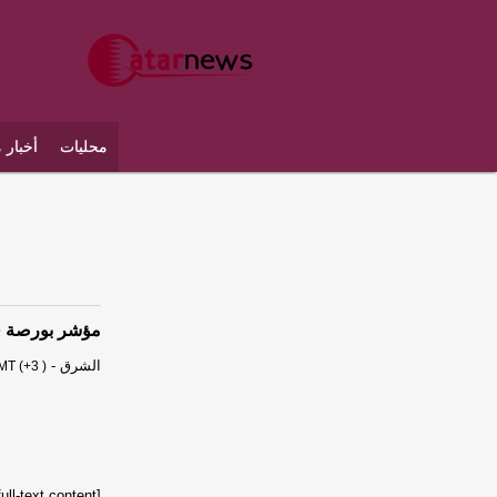
محليات
أخبار 
مؤشر بورصة قطر 
الشرق
-
MT (+3 )
[unable to retrieve full-text content]