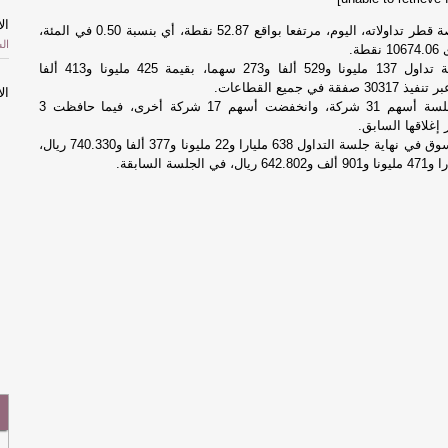
ال
أغلق مؤشر بورصة قطر تداولاته، اليوم، مرتفعا بواقع 52.87 نقطة، أي بنسبة 0.50 في المئة،
ال
ة.
وتم خلال الجلسة تداول 137 مليونا و529 ألفا و273 سهما، بقيمة 425 مليونا و413 ألفا
ال
وارتفعت في الجلسة أسهم 31 شركة، وانخفضت أسهم 17 شركة أخرى، فيما حافظت 3
ال
غلاقها السابق.
وبلغت رسملة السوق في نهاية جلسة التداول 638 مليارا و22 مليونا و377 ألفا و740.330 ريال،
ال
مح
"أ
ال
"أ
ال
في
في