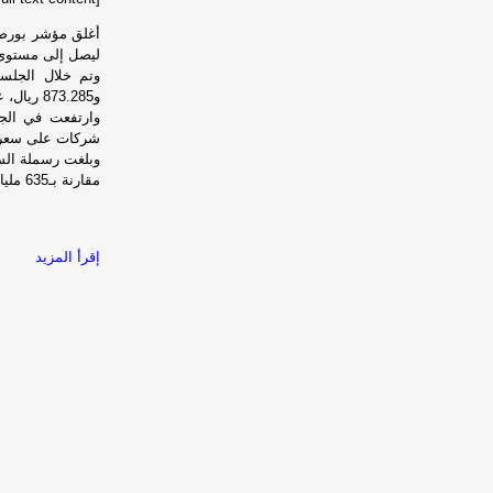
ليصل إلى مستوى 10674.06 نقط
و873.285 ريال، عبر تنفيذ 30317 صفقة في جميع القطاعات.
شركات على سعر إ
مقارنة بـ635 مليارا و471 مليونا و901 ألف و642.802 ريال، في الجلسة السابقة.
إقرأ المزيد