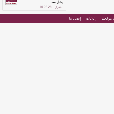
يشل مط
...
-
الشرق
16:02:28
موقعك
إعلانات
إتصل بنا