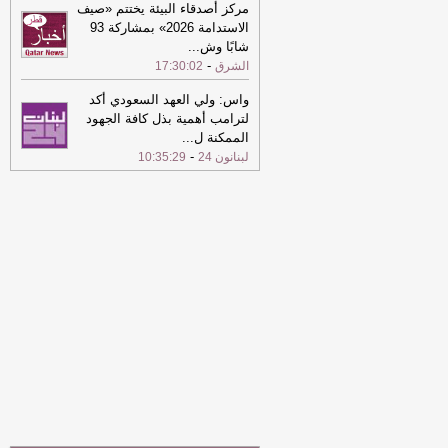
مركز أصدقاء البيئة يختتم «صيف
15:13
نائب رئيس مجلس الوزراء يلتقي
الاستدامة 2026» بمشاركة 93
رئيس هيئة الأركان الجوية البريطانية
-
شابًا وش
...
الشرق
-
الشرق
17:30:02
15:07
ارتفاع حصيلة ضحايا العدوان
واس: ولي العهد السعودي أكد
الإسرائيلي على قطاع غزة إلى 73382
لترامب أهمية بذل كافة الجهود
شهيدا و174236 مصابا
-
الشرق
الممكنة ل
...
-
لبنانون 24
10:35:29
15:07
ارتفاع عدد جرحى الغارات
الإسرائيلية على جنوب لبنان إلى ثمانية
-
الشرق