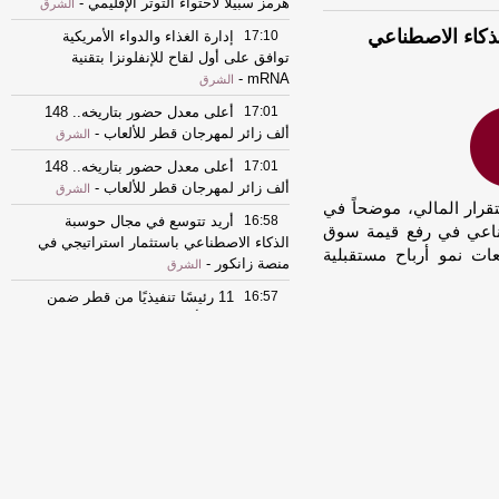
هرمز سبيلا لاحتواء التوتر الإقليمي
-
الشرق
ذكاء الاصطناعي
17:10
إدارة الغذاء والدواء الأمريكية
توافق على أول لقاح للإنفلونزا بتقنية
-
mRNA
الشرق
17:01
أعلى معدل حضور بتاريخه.. 148
ألف زائر لمهرجان قطر للألعاب
-
الشرق
17:01
أعلى معدل حضور بتاريخه.. 148
ألف زائر لمهرجان قطر للألعاب
-
الشرق
ستقرار المالي، موضحاً في
16:58
أريد تتوسع في مجال حوسبة
اعي في رفع قيمة سوق
الذكاء الاصطناعي باستثمار استراتيجي في
ات نمو أرباح مستقبلية
منصة زانكور
-
الشرق
16:57
11 رئيسًا تنفيذيًا من قطر ضمن
قائمة فوربس لأقوى الرؤساء التنفيذيين في
الشرق الأوسط 2026
-
الشرق
16:32
إغلاق مخبز شهير بالريان لمدة 7
أيام
-
الشرق
16:32
إغلاق مخبز شهير بالريان لمدة 7
أيام
-
الشرق
16:24
قرعة دوري أبطال إفريقيا تضع