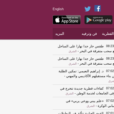
English
القطرية
فن وترفيه
المزيد
08:23
طقس حار جدا نهارا على الساحل
 سحب متفرقة في البحر
-
الشرق
08:23
طقس حار جدا نهارا على الساحل
 سحب متفرقة في البحر
-
الشرق
07:02
د. إبراهيم النعيمي: تمكين الطلبة
 بناء مستقبلهم الأكاديمي والمهني
-
شرق
07:02
كفاءات قطرية جديدة تتخرج في
قى الجامعات لخدمة الوطن
-
الشرق
07:02
«علم يبني ووعي يربي» في
ابي الوكرة
-
الشرق
07:01
القوى العنابية تتألق في البطولات