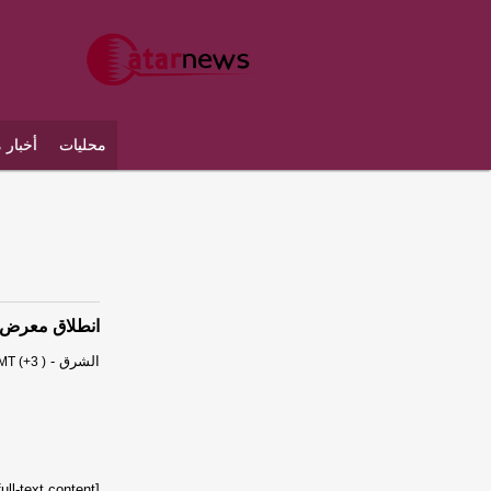
محليات
أخبار 
انطلاق معرض ت
الشرق
-
MT (+3 )
[unable to retrieve full-text content]