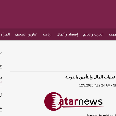
مهمة
العرب والعالم
إقتصاد وأعمال
رياضة
عناوين الصحف
المرأة 
مع
مع
قنيات المال والتأمين بالدوحة
من
ال
12/3/2025 7:22:24 AM - G
أر
شب