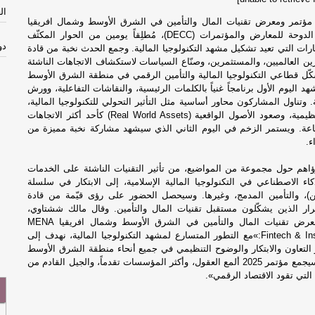
ال
مؤتمر ومعرض تقنيات المال والتأمين في الشرق الأوسط وشمال افريقيا
2025 في مركز الدوحة للمعارض والمؤتمرات (DECC)، مُطلِقاً يومين من الحوار المكثّف
دو
رات التي تعيد تشكيل مشهد التكنولوجيا المالية. وجمع الحدث نخبة من قادة
رين العالميين، والمستثمرين، وصنّاع السياسات لاستكشاف الاتجاهات الناشئة
ّل قطاعي التكنولوجيا المالية والتأمين الرقمي في منطقة الشرق الأوسط
خل
د اليوم الأول برنامجاً غنياً بالكلمات الرئيسية، والنقاشات التفاعلية، وورش
وتناول المشاركون محاور أساسية مثل التأثير التحولي للتكنولوجيا المالية،
وتطوّر الأطر التنظيمية، وصعود الأصول الواقعية (Real World Assets) كأحد أكثر الاتجاهات
با
اعة. ويستمر الزخم في اليوم الثاني الذي سيشهد مشاركة نخبة مميزة من
ء.
تح
اهم حول مجموعة من المواضيع، من تأثير التقنيات الناشئة على الخدمات
ذكاء الاصطناعي في التكنولوجيا المالية الإسلامية، إلى الابتكار في سلسلة
خل
ين)، والتأمين المدمج، وغيرها. وسيحصل الحضور على رؤى قيّمة من قادة
قرار الذين يشكّلون مستقبل تقنيات المال والتأمين. وقال مالك ششتاوي،
ال
رئيس مؤتمر ومعرض تقنيات المال والتأمين في الشرق الأوسط وشمال افريقيا MENA
Fintech & Insurtech Festival:»مع التطور المتسارع لمشهد التكنولوجيا المالية، نهدف إلى
ز التعاون والابتكار والوضوح التنظيمي في جميع أنحاء منطقة الشرق الأوسط
في
وشمال أفريقيا. سيجمع مؤتمر 2025 ألمع العقول، وأكثر المؤسسات تقدماً، والجيل القادم من
التي تقود الاقتصاد الرقمي».
نو