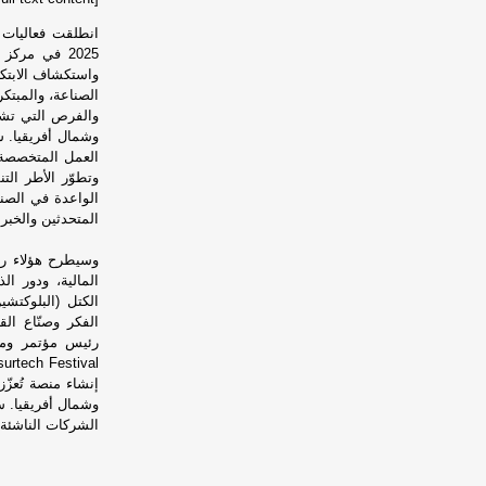
انطلقت فعاليات 
واستكشاف الابتكا
الصناعة، والمبتك
والفرص التي تشك
وشمال أفريقيا. شه
العمل المتخصصة. 
الواعدة في الصن
المتحدثين والخبرا
وسيطرح هؤلاء رؤ
المالية، ودور ال
الكتل (البلوكتش
الفكر وصنّاع ال
إنشاء منصة تُعزّ
الشركات الناشئة 