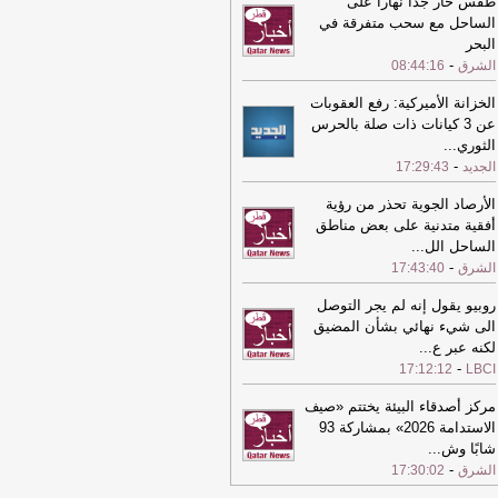
طقس حار جدا نهارا على
عية وإنجازات بارزة
-
الشرق
الساحل مع سحب متفرقة في
البحر
00:17
إصابة 48 فلسطينياً جراء عدوان
-
احتلال المتواصل على مخيم قلنديا
-
الشرق
08:44:16
الشرق
23:55
استقرار أسعار الذهب عند
الخزانة الأميركية: رفع العقوبات
42 دولار للأوقية
-
الشرق
عن 3 كيانات ذات صلة بالحرس
الثوري
...
23:48
عاجل .. ترامب يوقع أمراً تنفيذياً
-
الجديد
17:29:43
قييد حق اكتساب الجنسية الأمريكية
لولادة
-
الشرق
الأرصاد الجوية تحذر من رؤية
أفقية متدنية على بعض مناطق
23:18
إصابة 4 فلسطينيين بنيران جيش
الساحل الل
...
احتلال الإسرائيلي في غزة
-
الشرق
-
الشرق
17:43:40
23:05
معهد الجزيرة يختتم النسخة الأولى
رنامج «اللغة العربية"
-
روبيو يقول إنه لم يجر التوصل
الشرق
الى شيء نهائي بشأن المضيق
لكنه عبر ع
...
-
17:12:12
LBCI
مركز أصدقاء البيئة يختتم «صيف
الاستدامة 2026» بمشاركة 93
شابًا وش
...
-
الشرق
17:30:02