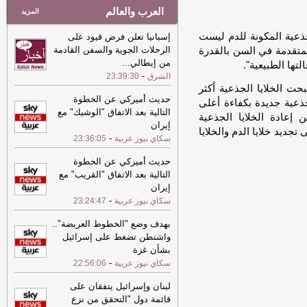
العرب والعالم
المزيد
جذعية المكونة للدم ليست
إسبانيا تعلن فرض قيود على
الرحلات الجوية والسفن القادمة
المتقدمة في السن بالقدرة
من إيطالي
...
لتها الطبيعية".
-
الشرق
23:39:30
حت الخلايا الجذعية أكثر
حديث أميركي عن الخطوة
جذعية جديدة بكفاءة أعلى
التالية بعد الاتفاق "الوشيك" مع
إعادة الخلايا الجذعية
إيران
تجديد خلايا الدم والخلايا
-
سكاي نيوز عربية
23:36:05
حديث أميركي عن الخطوة
التالية بعد الاتفاق "القريب" مع
إيران
-
سكاي نيوز عربية
23:24:47
بهدف وضع "الخطوط العريضة"..
واشنطن تضغط على إسرائيل
بشأن غزة
-
سكاي نيوز عربية
22:56:06
لبنان وإسرائيل يتفقان على
قائمة دول "التحقق من نزع