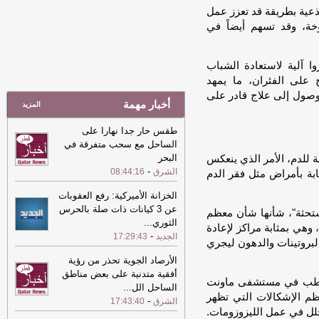
22:35
"خرائط جوجل" توسّع ميزة
جذعية بطريقة قد تعزز عمل
"أعرف قبل أن تذهب" المدعومة بالذكاء
خة، وقد تسهم أيضاً في
الاصطناعي
-
الشرق
22:35
"خرائط جوجل" توسّع ميزة
ا آلية لاستعادة الشباب
"أعرف قبل أن تذهب" المدعومة بالذكاء
 على الفئران، ما يمهد
الاصطناعي
-
الشرق
لوصول إلى علاج قادر على
أخبار مهمة
22:09
(أوتشا) تؤكد وجود تحسن محدود
المزيد
في دخول المساعدات إلى غزة
-
الشرق
طقس حار جدا نهارا على
22:09
(أوتشا) تؤكد وجود تحسن محدود
الساحل مع سحب متفرقة في
في دخول المساعدات إلى غزة
-
الشرق
البحر
نة للدم، الأمر الذي ينعكس
-
الشرق
08:44:16
صابة بأمراض مثل فقر الدم
21:44
مجلس الشيوخ الأمريكي يتبنى
مشروع عقوبات جديدة على روسيا
-
الشرق
الخزانة الأميركية: رفع العقوبات
عن 3 كيانات ذات صلة بالحرس
21:44
مجلس الشيوخ الأمريكي يتبنى
مستحثة"، شأنها شأن معظم
الثوري
...
مشروع عقوبات جديدة على روسيا
-
الشرق
 وهي بمثابة مراكز لإعادة
-
الجديد
17:29:43
البروتينات والدهون ليجري
21:33
الرئيس اللبناني يكشف عن تقدم
إيجابي في المفاوضات مع الكيان
الأرصاد الجوية تحذر من رؤية
الإسرائيلي
-
الشرق
أفقية متدنية على بعض مناطق
 للطب في مستشفى ماونت
الساحل الل
...
21:16
الأسهم الأوروبية تغلق على ارتفاع
ظم الإشكالات التي تظهر
-
الشرق
17:43:40
-
الشرق
 خلل في عمل الليزوزومات.