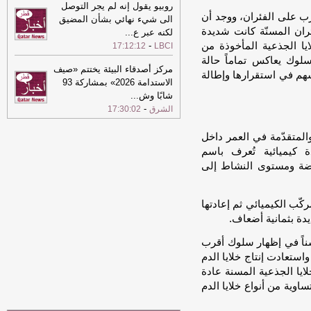
روبيو يقول إنه لم يجر التوصل
21:16
الأسهم الأوروبية تغلق على ارتفاع
رب على الفئران، ووجد أن
الى شيء نهائي بشأن المضيق
-
الشرق
ئران المسنّة كانت شديدة
لكنه عبر ع
...
21:04
دولة قطر ترحب بإطلاق سراح 15
لايا الجذعية المأخوذة من
-
17:12:12
LBCI
محتجزا ضمن عملية الدوحة للسلام في
لوك يعاكس تماماً حالة
شرق الكونغو الديمقراطية
-
مركز أصدقاء البيئة يختتم «صيف
الشرق
تسهم في استقرارها وإطالة
الاستدامة 2026» بمشاركة 93
21:04
دولة قطر ترحب بإطلاق سراح 15
شابًا وش
...
محتجزا ضمن عملية الدوحة للسلام في
-
الشرق
17:30:02
شرق الكونغو الديمقراطية
-
الشرق
المتقدّمة في العمر داخل
21:04
حقيقة اعتماد حضور مباريات كرة
القدم لعلاج الاكتئاب في بريطانيا
-
ة كيميائية تُعرف باسم
الشرق
 الحموضة ومستوى النشاط إلى
كّب الكيميائي ثم إعادتها
دة بثمانية أضعاف.
 سناً في إظهار سلوك أقرب
واستعادت إنتاج خلايا الدم
لايا الجذعية المسنة عادة
اوية من أنواع خلايا الدم