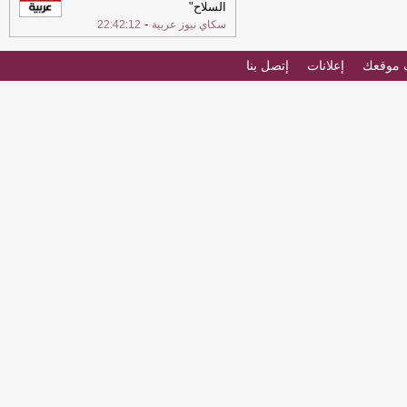
السلاح"
-
سكاي نيوز عربية
22:42:12
موقعك
إعلانات
إتصل بنا