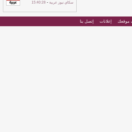
-
سكاي نيوز عربية
15:40:28
موقعك
إعلانات
إتصل بنا