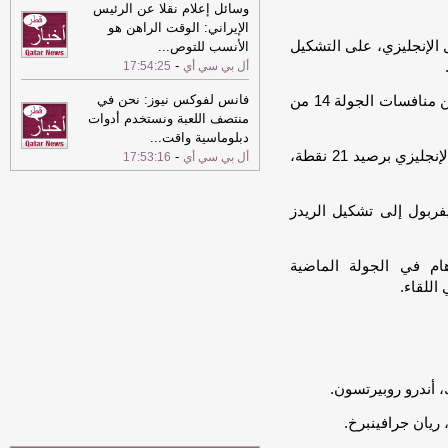
14:54
سمو الأمير يتقدم مودعي سلطان
وسائل إعلام نقلا عن الرئيس
عُمان
-
الشرق
الإيراني: الوقت الراهن هو
 الإنجليزي، على التشكيل
الأنسب للتوص
...
14:54
سمو الأمير يتقدم مودعي سلطان
-
أل بي سي أي
17:54:25
عُمان
-
الشرق
14:47
فانس لفوكس نيوز: نحن في
إنجاز جديد في "منطقة الموت"..
ويستضيف ليفربول نظيره سندرلاند، مساء الأربعاء، ضمن منافسات الجولة 14 من
منتصف اللعبة ونستخدم أدوات
الشيخة أسماء بنت ثاني تتسلق 11 قمة
فوق 8 آلاف متر
-
دبلوماسية واقت
...
الشرق
ويحتل ليفربول المركز الثامن في جدول ترتيب الدوري الإنجليزي برصيد 21 نقطة،
-
أل بي سي أي
17:53:16
14:32
العلاقات القطرية العمانية ..
مسيرة ممتدة من التعاون والتكامل
-
الشرق
ربول إلى تشكيل الريدز
14:31
العلاقات القطرية العمانية ..
مسيرة ممتدة من التعاون والتكامل
-
الشرق
م في الجولة الماضية
اللقاء.
، أندرو روبيرتسون.
يان جرافينبرخ.