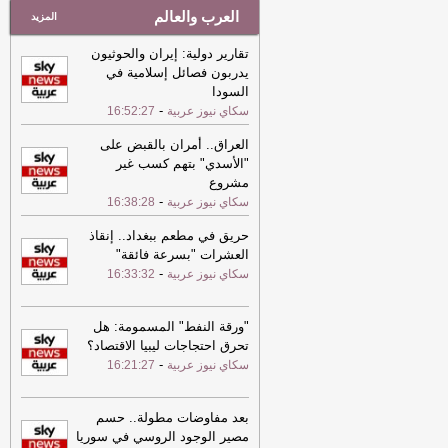
العرب والعالم
المزيد
تقارير دولية: إيران والحوثيون
يدربون فصائل إسلامية في
السودا
-
سكاي نيوز عربية
16:52:27
العراق.. أمران بالقبض على
"الأسدي" بتهم كسب غير
مشروع
-
سكاي نيوز عربية
16:38:28
حريق في مطعم ببغداد.. إنقاذ
العشرات "بسرعة فائقة"
-
سكاي نيوز عربية
16:33:32
"ورقة النفط" المسمومة: هل
تحرق احتجاجات ليبيا الاقتصاد؟
-
سكاي نيوز عربية
16:21:27
بعد مفاوضات مطولة.. حسم
مصير الوجود الروسي في سوريا