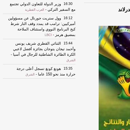
16:30
وزير الدولة للتعاون الدولي تجتمع
رلاند
مع السفير التركي
-
العرب القطرية
16:12
وول ستريت جورنال عن مسؤولين
أميركيين: ترامب قد يمدد وقف النار شرط
كبح البرنامج النووي واستئناف الملاحة
بمضيق هرمز
-
LBCI
15:44
الثنائي القطري شريف يونس
وأحمد تيجان يتوجان بجائزة أفضل لاعبي
الكرة الطائرة الشاطئية للرجال في آسيا
-
الشرق
15:35
هونغ كونغ تسجل أعلى درجة
حرارة منذ نحو 150 عاما
-
الشرق
15:32
قطر الخيرية ووزارة الصحة
الموريتانية توقعان مذكرة تفاهم لتعزيز
التعاون
-
الشرق
15:32
قطر الخيرية ووزارة الصحة
الموريتانية توقعان مذكرة تفاهم لتعزيز
التعاون
-
الشرق
15:23
عملية الدوحة للسلام تؤتي
ثمارها.. الإفراج عن 15 محتجزا تعزيزا