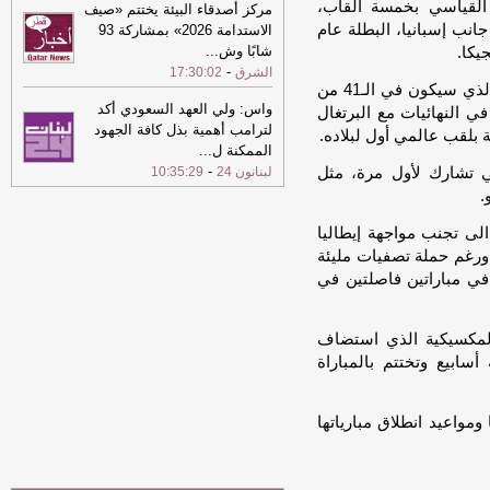
 القياسي بخمسة ألقاب،
مركز أصدقاء البيئة يختتم «صيف
15:07
ارتفاع حصيلة ضحايا العدوان
جانب إسبانيا، البطلة عام
الاستدامة 2026» بمشاركة 93
الإسرائيلي على قطاع غزة إلى 73382
شابًا وش
...
شهيدا و174236 مصابا
-
الشرق
-
الشرق
17:30:02
أما النجم المخضرم للنصر السعودي كريستيانو رونالدو الذي سيكون في الـ41 من
15:07
ارتفاع عدد جرحى الغارات
واس: ولي العهد السعودي أكد
ي النهائيات مع البرتغال
الإسرائيلية على جنوب لبنان إلى ثمانية
-
لترامب أهمية بذل كافة الجهود
 بلقب عالمي أول لبلاده.
الشرق
الممكنة ل
...
-
ي تشارك لأول مرة، مثل
لبنانون 24
10:35:29
15:03
نادي لوسيل يتعاقد مع المهاجم
.
المقدوني جورج ستوجانكوفسكي
-
الشرق
لى تجنب مواجهة إيطاليا
 أحرزت اللقب عام 2006 لكنها لم تتأهل منذ 2014. ورغم حملة تصفيات مليئة
ز في مباراتين فاصلتين في
 المكسيكية الذي استضاف
و ستة أسابيع وتختتم بالمباراة
مواعيد انطلاق مبارياتها