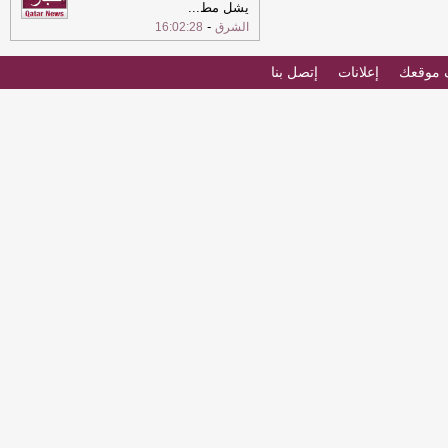
يشل مط
...
-
الشرق
16:02:28
موقعك
إعلانات
إتصل بنا