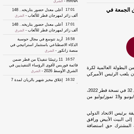
-
mRNA
الشرق
إطلاق الجمعة في
17:01
أعلى معدل حضور بتاريخه.. 148
ألف زائر لمهرجان قطر للألعاب
-
الشرق
17:01
أعلى معدل حضور بتاريخه.. 148
ألف زائر لمهرجان قطر للألعاب
-
الشرق
16:58
أريد تتوسع في مجال حوسبة
الذكاء الاصطناعي باستثمار استراتيجي في
منصة زانكور
-
الشرق
16:57
11 رئيسًا تنفيذيًا من قطر ضمن
قائمة فوربس لأقوى الرؤساء التنفيذيين في
لعالم 2026، أكبر نسخة من البطولة العالمية لكرة
الشرق الأوسط 2026
-
الشرق
ن يلعب الرئيس الأميركي
16:32
إغلاق مخبز شهير بالريان لمدة 7
أيام
-
الشرق
وتقام البطولة الموسعة التي باتت تضم 48 منتخبا، مقابل 32 في نسخة قطر 2022،
16:32
إغلاق مخبز شهير بالريان لمدة 7
في الولايات المتحدة والمكسيك وكندا بين 11 حزيران/يونيو و19 تموز/يوليو من
أيام
-
الشرق
16:24
قرعة دوري أبطال إفريقيا تضع
ة برئيس الاتحاد الدولي
الزمالك وبيراميدز والترجي في مواجهات
ة إلى البيت الأبيض ورافق
عربية مرتقبة
-
الشرق
ة المشترك حق استضافة
16:15
بينها القاهرة.. 3 وجهات عربية