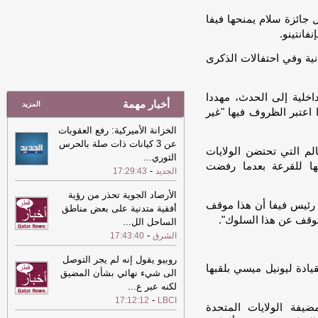
ضمن أحدث عروض تذاكر السفر من
القطرية
-
الشرق
جائزة سلام يمنحها فيفا
فانتينو.
16:12
الكويت تلغي ترخيص مدرسة
إيرانية وتقرر إغلاقها
-
الشرق
نية وفي احتفالات الذكرى
16:00
ضيّع على المسافرين الرحلات..
نظام البصمة البيومترية الجديد يشل
اخلية إلى الحدث، مهددا
مطارات أوروبا
-
الشرق
أخبار مهمة
المزيد
 اعتبر الظروف فيها "غير
15:59
طرابزون التركي يكشف عن مدة
الخزانة الأميركية: رفع العقوبات
التعاقد مع محمد صلاح
-
الشرق
عن 3 كيانات ذات صلة بالحرس
لم التي تحتضن الولايات
15:16
محلل مالي: جهود خفض التصعيد
الثوري
...
ت إيران مقاطعتها للقرعة بعدما رفضت
في المنطقة تدعم أداء بورصة قطر
-
الشرق
-
الجديد
17:29:43
15:15
نائب رئيس مجلس الوزراء ووزير
الأرصاد الجوية تحذر من رؤية
الدولة لشؤون الدفاع يلتقي رئيس هيئة
نا رئيس فيفا أن هذا موقف
أفقية متدنية على بعض مناطق
الأركان الجوية البريطانية
-
العرب القطرية
قف عن هذا السلوك".
الساحل الل
...
-
الشرق
17:43:40
15:13
نائب رئيس مجلس الوزراء يلتقي
رئيس هيئة الأركان الجوية البريطانية
-
روبيو يقول إنه لم يجر التوصل
الشرق
قيادة ليونيل ميسي بلقبها
الى شيء نهائي بشأن المضيق
15:13
لكنه عبر ع
...
نائب رئيس مجلس الوزراء يلتقي
-
رئيس هيئة الأركان الجوية البريطانية
-
17:12:12
LBCI
ضيفة الولايات المتحدة
الشرق