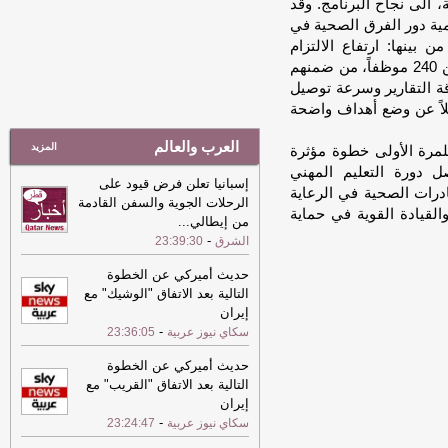
على أعلى درجة حرارة متوقعة اليوم
-
 الى نجاح البرنامج. وقد
الشرق
مية دور الفرق الصحية في
 بينها: ارتفاع الالتزام
17:22
ترامب: ضرباتنا ضد إيران
بسلسلة التبريد إلى 85% في عام 2024، وتدريب أكثر من 240 موظفاً، من ضمنهم
مستمرة ولن يكون أمامها سوى التراجع
-
ة التقارير وسرعة توصيل
لبنانون 24
لاً عن وضع أهداف واضحة
09:03
طقس حار نهاراً على الساحل
وغبار عالق في عرض البحر
-
الشرق
العرب والعالم
المزيد
للمرة الأولى خطوة مؤثرة
17:30
أمين الجامعة العربية: نحذر من
ل دورة التعليم المهني
إسبانيا تعلن فرض قيود على
إقدام بعض الأطراف من محاولات جبانة
درات الصحية في الرعاية
الرحلات الجوية والسفن القادمة
لتوسيع رقعة الصراع
-
لبنانون 24
والقيادة القوية في حماية
من إيطالي
...
17:45
وزير الخزانة الأميركي: لن نسمح
-
الشرق
23:39:30
لإيران اتخاذ التجارة العالمية رهينة أو
استخدام الشحن الدولي لتمويل الحرس
حديث أميركي عن الخطوة
الثوري
-
لبنانون 24
التالية بعد الاتفاق "الوشيك" مع
إيران
12:57
قطر تدين بشدة محاولات
-
سكاي نيوز عربية
23:36:05
استهداف منشآت بترولية سعودية بطائرات
مسيرة قادمة من الأراضي العراقية
-
الشرق
حديث أميركي عن الخطوة
التالية بعد الاتفاق "القريب" مع
18:00
إيران: لن نسمح لأي جهة تتلقى
إيران
تعويضات من أموالنا المجمدة بالعبور عبر
-
سكاي نيوز عربية
23:24:47
مضيق هرمز
-
لبنانون 24