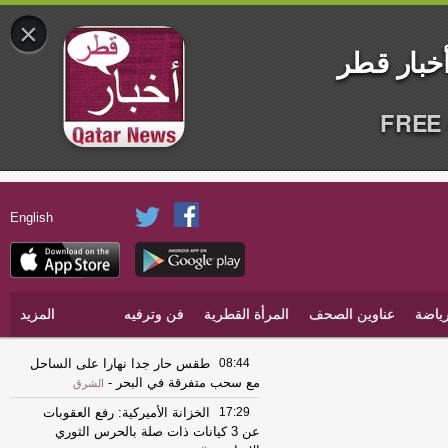
×
FREE 
English
ياضة
عناوين الصحف
المرأة القطرية
فن وترفيه
المزيد
08:44
طقس حار جدا نهارا على الساحل
مع سحب متفرقة في البحر
-
الشرق
17:29
الخزانة الأميركية: رفع العقوبات
عن 3 كيانات ذات صلة بالحرس الثوري