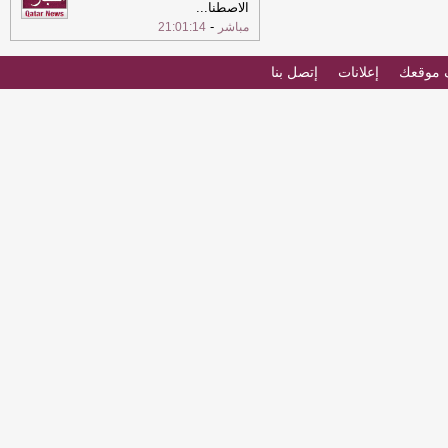
الاصطنا
...
-
مباشر
21:01:14
موقعك
إعلانات
إتصل بنا