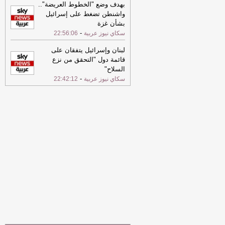
بهدف وضع "الخطوط العريضة"..
17:32
الخارجية القطرية: ندين بشدة
واشنطن تضغط على إسرائيل
محاولة استهداف منشآت بترولية سعودية
بشأن غزة
بمسيرات قادمة من الأراضي العراقية
-
-
سكاي نيوز عربية
22:56:06
الجديد
17:26
قطر تشارك في اجتماعات الدورة
لبنان وإسرائيل يتفقان على
الثانية عشرة للجنة الفرعية لتنفيذ صكوك
قائمة دول "التحقق من نزع
المنظمة البحرية الدولية
-
الشرق
السلاح"
-
سكاي نيوز عربية
22:42:12
15:34
السعودية تعلن اعتراض مسيرات
قادمة من العراق
-
سكاي نيوز عربية
08:52
الأرصاد: طقس حار نهارا وأعلى
درجة حرارة 42 مئوية
-
الشرق
17:58
مركز الريادة للفتيات ينظم المخيم
الصيفي "المتحف متحفنا" بالتعاون مع
متحف قطر الوطني
-
الشرق
16:26
السفير الأميركي لدى الأمم
المتحدة: ترامب يمنح المحادثات مع إيران
فرصة
-
لبنانون 24