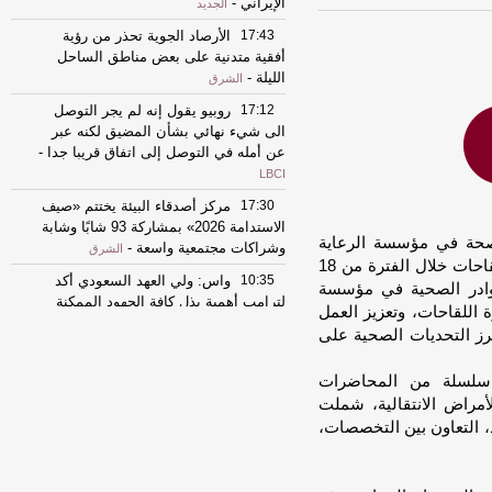
الإيراني
-
الجديد
17:43
الأرصاد الجوية تحذر من رؤية
أفقية متدنية على بعض مناطق الساحل
الليلة
-
الشرق
17:12
روبيو يقول إنه لم يجر التوصل
الى شيء نهائي بشأن المضيق لكنه عبر
عن أمله في التوصل إلى اتفاق قريبا جدا
-
LBCI
17:30
مركز أصدقاء البيئة يختتم «صيف
الاستدامة 2026» بمشاركة 93 شابًا وشابة
الصحة في مؤسسة الرعاية
وشراكات مجتمعية واسعة
-
الشرق
الصحية الأولية دورة التعليم المهني المشترك لإدارة اللقاحات خلال الفترة من 18
10:35
واس: ولي العهد السعودي أكد
، بمشاركة أكثر من 240 من الكوادر الصحية في مؤسسة
لترامب أهمية بذل كافة الجهود الممكنة
 اللقاحات، وتعزيز العمل
لتحقيق التهدئة التي تمهد الطريق لحلول
رز التحديات الصحية على
دبلوماسية وضرورة تغليب لغة الحوار لخفض
التصعيد
-
لبنانون 24
، سلسلة من المحاضرات
17:37
الخارجية الأميركية: على الأميركيين
مراض الانتقالية، شملت
خارج الشرق الأوسط أن يعيدوا النظر في
 التعاون بين التخصصات،
السفر إلى المنطقة
-
LBCI
08:19
الأرصاد: طقس حار جدا.. تعرف