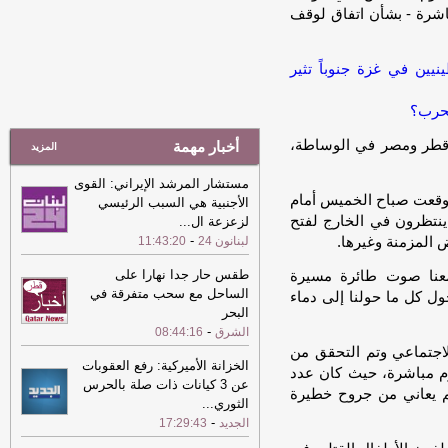
الرحلات الجوية والسفن القادمة من إيطاليا
-
الشرق
23:07
المنتخب القطري تحت 20 عاما
لكرة القدم يفوز على كابفنبرغر النمساوي
بسباعية نظيفة وديا
-
الشرق
23:07
المنتخب القطري تحت 20 عاما
أخبار مهمة
لكرة القدم يفوز على كابفنبرغر النمساوي
المزيد
بسباعية نظيفة وديا
-
الشرق
مستشار المرشد الإيراني: القوى
23:00
الأمم المتحدة تحذر من تأثير
الأجنبية هي السبب الرئيسي
الحرب على مستقبل أطفال السودان
-
لزعزعة ال
...
الشرق
-
لبنانون 24
11:43:20
23:00
الأمم المتحدة تحذر من تأثير
طقس حار جدا نهارا على
الحرب على مستقبل أطفال السودان
-
الساحل مع سحب متفرقة في
الشرق
البحر
-
22:56
الشرق
08:44:16
(الفاو) تسجل ارتفاعا في أسعار
الأغذية بسبب زيادة أسعار المحاصيل
-
الخزانة الأميركية: رفع العقوبات
الشرق
عن 3 كيانات ذات صلة بالحرس
22:56
(الفاو) تسجل ارتفاعا في أسعار
الثوري
...
الأغذية بسبب زيادة أسعار المحاصيل
-
-
الجديد
17:29:43
الشرق