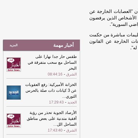
22:56
(الفاو) تسجل ارتفاعا في أسعار
الأغذية بسبب زيادة أسعار المحاصيل
-
ن "العصابات الخارجة عن
الشرق
ع الأشخاص الذين يرفضون
اضي السورية".
22:39
(أوبن إيه آي) ترفع القيود عن
الحسابات المجانية وتتيح محادثات نصية غير
عليمات مباشرة من حكمت
محدودة على (شات جي بي تي)
-
الشرق
ات الخارجة عن القانون
أخبار مهمة
22:35
"خرائط جوجل" توسّع ميزة
المزيد
ه".
"أعرف قبل أن تذهب" المدعومة بالذكاء
طقس حار جدا نهارا على
الاصطناعي
-
الشرق
الساحل مع سحب متفرقة في
22:35
"خرائط جوجل" توسّع ميزة
البحر
"أعرف قبل أن تذهب" المدعومة بالذكاء
-
الشرق
08:44:16
الاصطناعي
-
الشرق
الخزانة الأميركية: رفع العقوبات
22:09
(أوتشا) تؤكد وجود تحسن محدود
عن 3 كيانات ذات صلة بالحرس
في دخول المساعدات إلى غزة
-
الشرق
الثوري
...
-
22:09
الجديد
17:29:43
(أوتشا) تؤكد وجود تحسن محدود
في دخول المساعدات إلى غزة
-
الشرق
الأرصاد الجوية تحذر من رؤية
21:44
مجلس الشيوخ الأمريكي يتبنى
أفقية متدنية على بعض مناطق
مشروع عقوبات جديدة على روسيا
-
الشرق
الساحل الل
...
-
الشرق
17:43:40
21:44
مجلس الشيوخ الأمريكي يتبنى