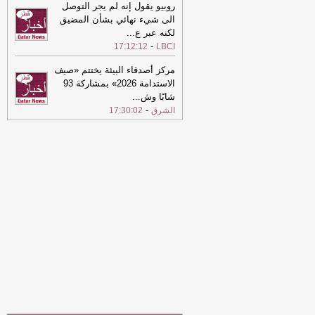
مشروع عقوبات جديدة على روسيا
-
الشرق
روبيو يقول إنه لم يجر التوصل
الى شيء نهائي بشأن المضيق
21:33
الرئيس اللبناني يكشف عن تقدم
لكنه عبر ع
...
إيجابي في المفاوضات مع الكيان
-
17:12:12
LBCI
الإسرائيلي
-
الشرق
21:16
مركز أصدقاء البيئة يختتم «صيف
الأسهم الأوروبية تغلق على ارتفاع
-
الاستدامة 2026» بمشاركة 93
الشرق
شابًا وش
...
21:16
الأسهم الأوروبية تغلق على ارتفاع
-
الشرق
17:30:02
-
الشرق
21:04
دولة قطر ترحب بإطلاق سراح 15
محتجزا ضمن عملية الدوحة للسلام في
شرق الكونغو الديمقراطية
-
الشرق