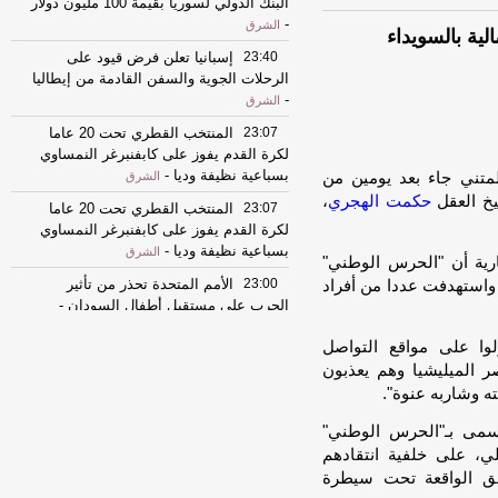
البنك الدولي لسوريا بقيمة 100 مليون دولار
-
الشرق
لية بالسويداء
23:40
إسبانيا تعلن فرض قيود على
الرحلات الجوية والسفن القادمة من إيطاليا
-
الشرق
23:07
المنتخب القطري تحت 20 عاما
لكرة القدم يفوز على كابفنبرغر النمساوي
بسباعية نظيفة وديا
-
متني جاء بعد يومين من
الشرق
يخ العقل
حكمت الهجري
،
23:07
المنتخب القطري تحت 20 عاما
لكرة القدم يفوز على كابفنبرغر النمساوي
بسباعية نظيفة وديا
-
الشرق
رية أن "الحرس الوطني"
23:00
الأمم المتحدة تحذر من تأثير
، واستهدفت عددا من أفراد
الحرب على مستقبل أطفال السودان
-
الشرق
وا على مواقع التواصل
23:00
الأمم المتحدة تحذر من تأثير
 الميليشيا وهم يعذبون
الحرب على مستقبل أطفال السودان
-
ه وشاربه عنوة".
الشرق
نفذ ما يسمى بـ"الحرس الوطني"
22:56
(الفاو) تسجل ارتفاعا في أسعار
ي، على خلفية انتقادهم
الأغذية بسبب زيادة أسعار المحاصيل
-
طق الواقعة تحت سيطرة
الشرق