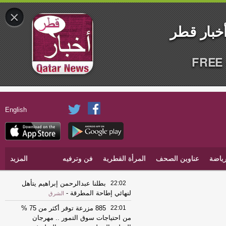
×
FREE 
English
ياضة
عناوين الصحف
المرأة القطرية
فن وترفيه
المزيد
22:02
بطلنا عبدالرحمن إبراهيم يتأهل
لنهائي إطاحة المطرقة
-
الشرق
22:01
885 مزرعة توفر أكثر من 75 %
من احتياجات سوق التمور .. مهرجان