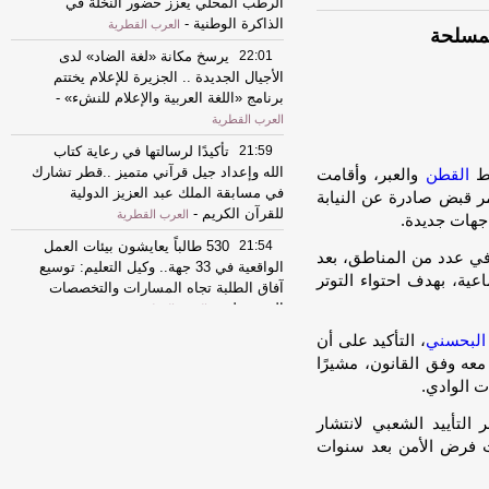
الرطب المحلي يعزز حضور النخلة في
الذاكرة الوطنية
-
العرب القطرية
لمسلحة
22:01
يرسخ مكانة «لغة الضاد» لدى
الأجيال الجديدة .. الجزيرة للإعلام يختتم
برنامج «اللغة العربية والإعلام للنشء»
-
العرب القطرية
21:59
تأكيدًا لرسالتها في رعاية كتاب
الله وإعداد جيل قرآني متميز ..قطر تشارك
يط
القطن
والعبر، وأقامت
في مسابقة الملك عبد العزيز الدولية
ر قبض صادرة عن النيابة
للقرآن الكريم
-
العرب القطرية
اجهات جديدة.
21:54
530 طالباً يعايشون بيئات العمل
ي عدد من المناطق، بعد
الواقعية في 33 جهة.. وكيل التعليم: توسيع
عية، بهدف احتواء التوتر
آفاق الطلبة تجاه المسارات والتخصصات
المستقبلية
-
العرب القطرية
البحسني
، التأكيد على أن
21:19
قتلى وجرحى في انفجار عبوة
ناسفة في مدينة جرمانا بريف دمشق
-
 معه وفق القانون، مشيرًا
الشرق
 الوادي.
21:11
وزارة الدفاع السعودية: التحالف
 التأييد الشعبي لانتشار
البحري يجسد إدراكاً دولياً مشتركاً لحماية
ت فرض الأمن بعد سنوات
الأمن البحري وحرية الملاحة
-
الشرق