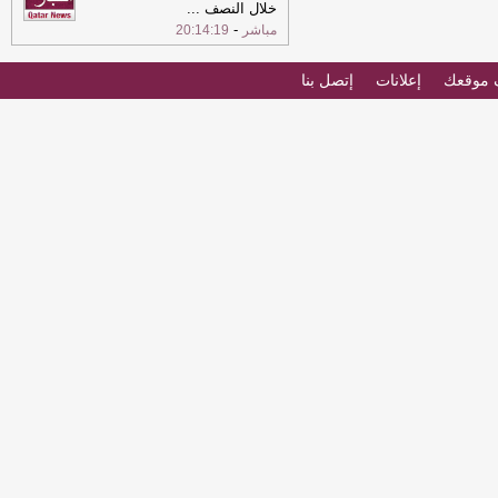
خلال النصف
...
-
مباشر
20:14:19
موقعك
إعلانات
إتصل بنا