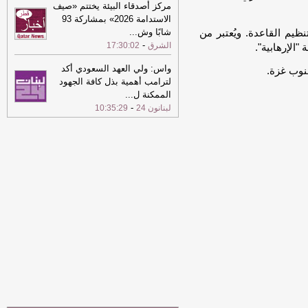
مركز أصدقاء البيئة يختتم «صيف
23:29
الولايات المتحدة وبريطانيا تؤكدان
الاستدامة 2026» بمشاركة 93
التزامهما المشترك بضمان العبور الآمن في
شابًا وش
...
نظيم القاعدة. ويُعتبر من
مضيق هرمز
-
الشرق
-
الشرق
17:30:02
الإرهابية".
22:49
الشرطة الألمانية تبطل مفعول
واس: ولي العهد السعودي أكد
طائرة مسيرة تحمل متفجرات في مطار
لترامب أهمية بذل كافة الجهود
"لايبزيغ هاله"
-
الشرق
الممكنة ل
...
-
لبنانون 24
10:35:29