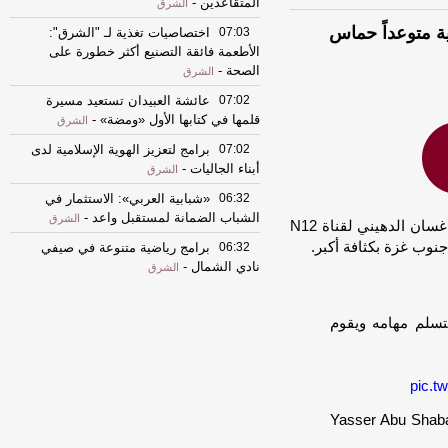
المتقاعدين
-
الشرق
ية متوعداً حماس
07:03
اختصاصيات تغذية لـ "الشرق":
الأطعمة فائقة التصنيع أكثر خطورة على
الصحة
-
الشرق
07:02
عائشة العبيدان تستعيد مسيرة
قلمها في كتابها الأول «ومضة»
-
الشرق
07:02
برامج لتعزيز الهوية الإسلامية لدى
أبناء الجاليات
-
الشرق
06:32
«شبابية العربي»: الاستثمار في
الشباب الضمانة لمستقبل واعد
-
الشرق
: قال الزعيم الجديد لعشيرة أبو شباب غسان الدهيني لقناة N12
نوب غزة بكثافة أكبر.
06:32
برامج رياضية متنوعة في صيفي
نادي الشمال
-
الشرق
06:32
قطر الخيرية: مشروع إغاثي
لمتضرري الفيضانات في غامبيا
-
الشرق
يتسلم مهامه ويقوم
06:32
«شبابية العربي»: الاستثمار في
الشباب الضمانة لمستقبل واعد
-
الشرق
pic.t
06:32
برامج رياضية متنوعة في صيفي
نادي الشمال
-
الشرق
06:31
المتحدة للتنمية تطلق فعالية