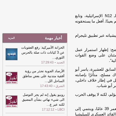
«أستروفيرس»
-
الشرق
03:30
الفنانة هنادي الدرويش لـ
لماذا أخاف من حماس وأنا أحاربها ؟ قال الدهيني لـ N12 الإسرائيلية، وتابع
"الشرق": «ذاكرة الزهور» تستعيد حواراً
 بعيدًا. أفعل ما يستحقونه
بين الماضي والحاضر
-
الشرق
00:53
نادي الشمال يتعاقد مع المدافع
الأوروغوياني فيديركو باياس
-
الشرق
شياته عبر تطبيق تليجرام
أخبار مهمة
المزيد
00:53
نادي الشمال يتعاقد مع المدافع
الأوروغوياني فيديركو باياس
-
الشرق
الخزانة الأميركية: رفع العقوبات
 وواضح: إظهار استمرار عمل
عن 3 كيانات ذات صلة بالحرس
00:28
بعد تعاقده مع صلاح.. حقائق
طمئنان على وضع القوات
الثوري
...
وأرقام عن طرابزون سبور التركي "عاصفة
ية".
-
الجديد
17:29:43
البحر الأسود"
-
الشرق
السابق للعشيرة، ياسر أبو
الأرصاد الجوية تحذر من رؤية
23:57
قطر الخيرية تنفذ مشروعاً إغاثياً
باك مسلح، متأثرًا بإصابته
أفقية متدنية على بعض مناطق
في غامبيا
-
العرب القطرية
 بل في إطار خلاف داخلي،
الساحل الل
...
23:41
قطر تستهدف رفع نسبة القوى
ر أبو شباب.
-
الشرق
17:43:40
العاملة عالية المهارة إلى أكثر من 46%
مؤلم، لكنه لا يوقف الحرب
بحلول 2030
-
روبيو يقول إنه لم يجر التوصل
الشرق
الى شيء نهائي بشأن المضيق
23:41
قطر تستهدف رفع نسبة القوى
لكنه عبر ع
...
العاملة عالية المهارة إلى أكثر من 46%
بحسب N12، يبلغ الزعيم الجديد للقوات الشعبية من العمر 39 عامًا، وينتمي إلى
-
17:12:12
LBCI
بحلول 2030
-
الشرق
القائد العسكري للميليشيا