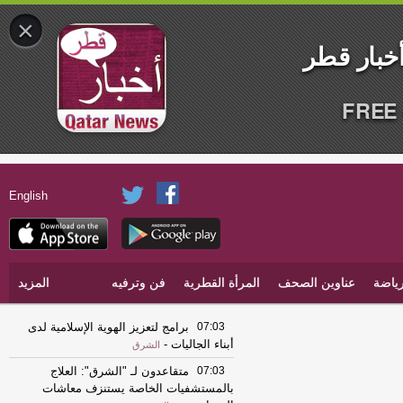
×
FREE 
English
ياضة
عناوين الصحف
المرأة القطرية
فن وترفيه
المزيد
07:03
برامج لتعزيز الهوية الإسلامية لدى
أبناء الجاليات
-
الشرق
07:03
متقاعدون لـ "الشرق": العلاج
بالمستشفيات الخاصة يستنزف معاشات