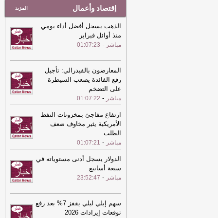
إقتصاد وأعمال
المزيد
الذهب يسجل أفضل أداء يومي
منذ أوائل فبراير
-
مباشر
01:07:23
المعارضون بالفيدرالي: تأجيل
رفع الفائدة يصعب السيطرة
على التضخم
-
مباشر
01:07:22
ارتفاع مفاجئ بمخزونات النفط
الأمريكية يثير مخاوف ضعف
الطلب
-
مباشر
01:07:21
الدولار يسجل أدنى مستوياته في
سبعة أسابيع
-
مباشر
23:52:47
سهم إيلي ليلي يقفز 7% بعد رفع
توقعات إيرادات 2026